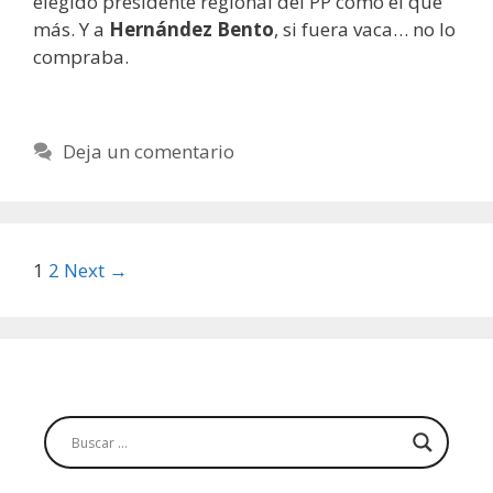
elegido presidente regional del PP como el que
más. Y a
Hernández Bento
, si fuera vaca… no lo
compraba.
Deja un comentario
Post
1
2
Next →
navigation