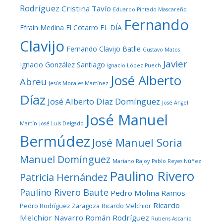
Rodríguez
Cristina Tavío
Eduardo Pintado Mascareño
Fernando
Efraín Medina
El Cotarro
EL DÍA
Clavijo
Fernando Clavijo Batlle
Gustavo Matos
Javier
Ignacio González Santiago
Ignacio López Puech
José Alberto
Abreu
Jesús Morales Martínez
Díaz
José Alberto Díaz Domínguez
José Angel
José Manuel
Martín
José Luis Delgado
Bermúdez
José Manuel Soria
Manuel Domínguez
Mariano Rajoy
Pablo Reyes Núñez
Paulino Rivero
Patricia Hernández
Paulino Rivero Baute
Pedro Molina Ramos
Ricardo
Pedro Rodríguez Zaragoza
Ricardo Melchior
Melchior Navarro
Román Rodríguez
Rubens Ascanio