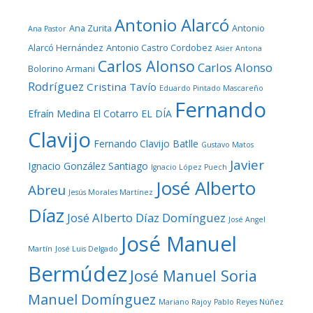
Antonio Alarcó
Ana Zurita
Antonio
Ana Pastor
Alarcó Hernández
Antonio Castro Cordobez
Asier Antona
Carlos Alonso
Carlos Alonso
Bolorino Armani
Rodríguez
Cristina Tavío
Eduardo Pintado Mascareño
Fernando
Efraín Medina
El Cotarro
EL DÍA
Clavijo
Fernando Clavijo Batlle
Gustavo Matos
Javier
Ignacio González Santiago
Ignacio López Puech
José Alberto
Abreu
Jesús Morales Martínez
Díaz
José Alberto Díaz Domínguez
José Angel
José Manuel
Martín
José Luis Delgado
Bermúdez
José Manuel Soria
Manuel Domínguez
Mariano Rajoy
Pablo Reyes Núñez