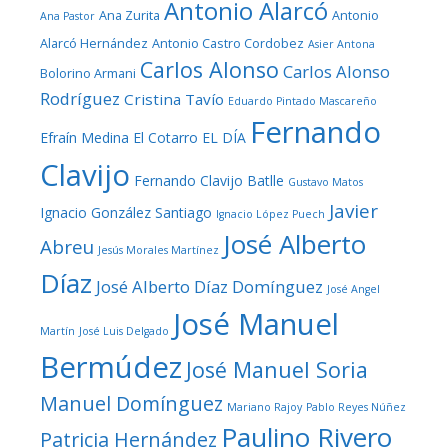
Antonio Alarcó
Ana Zurita
Antonio
Ana Pastor
Alarcó Hernández
Antonio Castro Cordobez
Asier Antona
Carlos Alonso
Carlos Alonso
Bolorino Armani
Rodríguez
Cristina Tavío
Eduardo Pintado Mascareño
Fernando
Efraín Medina
El Cotarro
EL DÍA
Clavijo
Fernando Clavijo Batlle
Gustavo Matos
Javier
Ignacio González Santiago
Ignacio López Puech
José Alberto
Abreu
Jesús Morales Martínez
Díaz
José Alberto Díaz Domínguez
José Angel
José Manuel
Martín
José Luis Delgado
Bermúdez
José Manuel Soria
Manuel Domínguez
Mariano Rajoy
Pablo Reyes Núñez
Paulino Rivero
Patricia Hernández