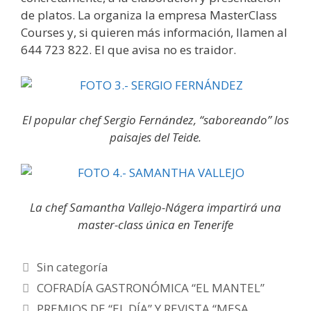
de platos. La organiza la empresa MasterClass
Courses y, si quieren más información, llamen al
644 723 822. El que avisa no es traidor.
El popular chef Sergio Fernández, “saboreando” los
paisajes del Teide.
La chef Samantha Vallejo-Nágera impartirá una
master-class única en Tenerife
Categorías
Sin categoría
Post
COFRADÍA GASTRONÓMICA “EL MANTEL”
PREMIOS DE “EL DÍA” Y REVISTA “MESA