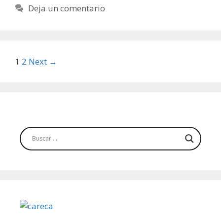
Deja un comentario
Post
1
2
Next →
navigation