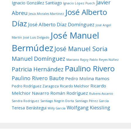
Javier
Ignacio González Santiago
Ignacio López Puech
José Alberto
Abreu
Jesús Morales Martínez
Díaz
José Alberto Díaz Domínguez
José Angel
José Manuel
Martín
José Luis Delgado
Bermúdez
José Manuel Soria
Manuel Domínguez
Mariano Rajoy
Pablo Reyes Núñez
Paulino Rivero
Patricia Hernández
Paulino Rivero Baute
Pedro Molina Ramos
Ricardo
Pedro Rodríguez Zaragoza
Ricardo Melchior
Melchior Navarro
Román Rodríguez
Rubens Ascanio
Sandra Rodríguez
Santiago Negrín Dorta
Santiago Pérez García
Wolfgang Kiessling
Teresa Berástegui
Willy García